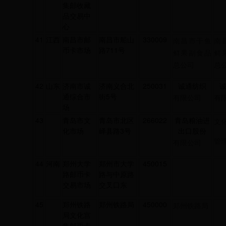
集邮收藏
品交易中
心
41
江西
南昌市邮
南昌市船山
330009
南昌市干鱼
南
币卡市场
路711号
鲜果副食品
鲜
总公司
总
42
山东
济南市诚
济南义合北
250031
诚通纺织
通综合市
街5号
有限公司
有
场
43
青岛市文
青岛市北区
266022
青岛粮油进
文
化市场
峄县路3号
出口股份
管
有限公司
44
河南
郑州大学
郑州市大学
450015
路邮币卡
路与中原路
交易市场
交叉口东
45
郑州铁路
郑州铁路局
450000
郑州铁路局
局文化宫
集邮币卡