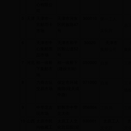
心有限公
司
5
天津
天津市一
天津市河东
300010
第一工人
宫邮币卡
区民族路47
总
文化宫
市场
号
6
天津市中
天津市和平
30020
天津市
心集邮票
区鞍山道52
集邮公司
集
品市场
号
7
河北
棉一竣桥
棉一竣桥下
050000
自发
工
下集邮市
(建设大街)
场
8
力商古玩
保定市环城
071000
自发
工
交易市场
南路(现天成
场
中路)
9
中华北古
邯郸市中华
056004
工商局
工
玩市场
北大街
10
山西
太原市民
太原工人文
030001
太原工人
间收藏工
化宫后院(迎
文化宫
文