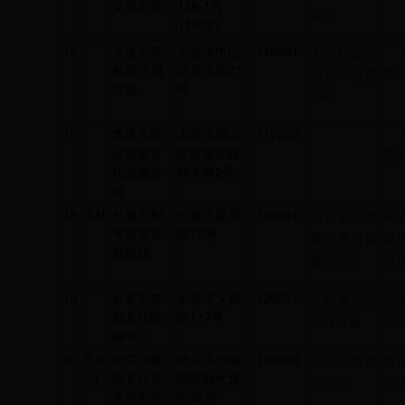
交易市场
128-1号
公司
110011
16
大连市集
大连市中山
116001
大连轻工业
邮品交易
区新生街21
轻
局第二供销
市场
号
公司
17
本溪市民
本溪市明山
117000
众集邮古
区解放北路
工
玩收藏市
联丰巷2号
场
18
吉林
长春市和
长春市重庆
130041
长春和平世
长
平世界集
路15号
界大厦有限
界
邮市场
责任公司
责
19
长春市集
长春市义和
130021
长春市永昌
长
邮文化收
路117号
综合市场
综
藏中心
20
黑龙
哈尔滨铁
哈尔滨市南
150006
哈尔滨铁路
哈
江
路文化宫
岗区西大直
文化宫
文
集邮市场
街86号