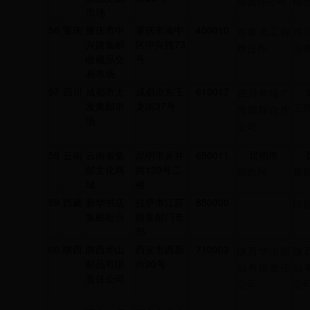
限责任公司
限
市场
56
重庆
重庆市中
重庆市渝中
400010
市重点工程
市
兴路集邮
区中兴路73
拆迁办
业
收藏品交
号
易市场
57
四川
成都市大
成都市东玉
610017
四川华瑞广
发集邮市
龙街37号
工
告国际合作
场
公司
58
云南
云南省集
昆明市吴井
650011
昆明市
邮文化商
路139号二
邮政局
集
城
楼
59
西藏
新华书店
拉萨市江苏
850000
区
集邮柜台
路集邮门市
部
60
陕西
陕西华山
西安市西新
710003
陕西华山邮
陕
邮品有限
街20号
品有限责任
品
责任公司
公司
公