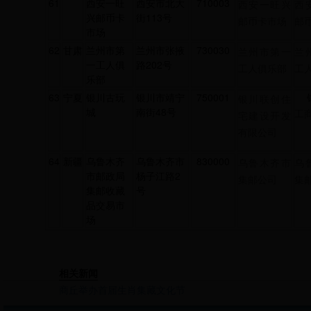
61
西安一旺
西安市北大
710003
西安一旺兴
西
兴邮币卡
街113号
邮币卡市场
邮
市场
62
甘肃
兰州市第
兰州市张掖
730030
兰州市第一
兰
一工人俱
路202号
工人俱乐部
工
乐部
63
宁夏
银川古玩
银川市靖宁
750001
银川联创住
城
南街48号
工
宅建设开发
有限公司
64
新疆
乌鲁木齐
乌鲁木齐市
830000
乌鲁木齐市
乌
市邮政局
杨子江路2
集邮公司
集
集邮收藏
号
品交易市
场
相关新闻
商丘举办首届生肖集藏文化节