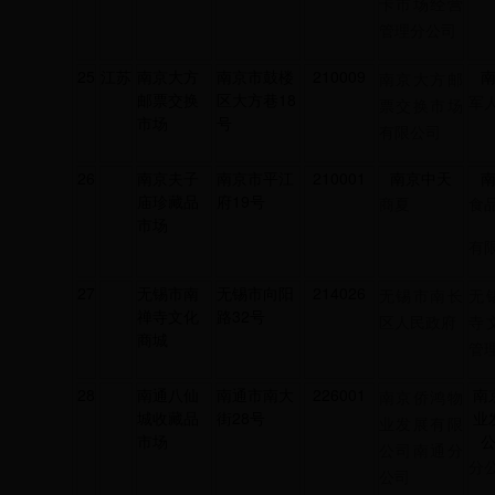
卡市场经营
管理分公司
25
江苏
南京大方
南京市鼓楼
210009
南京大方邮
邮票交换
区大方巷18
军
票交换市场
市场
号
有限公司
26
南京夫子
南京市平江
210001
南京中天
庙珍藏品
府19号
商夏
食品
市场
有
27
无锡市南
无锡市向阳
214026
无锡市南长
无
禅寺文化
路32号
区人民政府
寺
商城
管
28
南通八仙
南通市南大
226001
南
南京侨鸿物
城收藏品
街28号
业
业发展有限
市场
公司南通分
分
公司