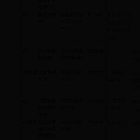
收藏中心
46
豫深文博
洛阳市老城
471002
洛阳市文物
城
区西大街8
局洛阳豫深
号
文博城有限
公司
47
中山路集
开封市鼓楼
475000
开
邮市场
区辅读学校
区
48
湖北
武汉集邮
桥口区崇仁
430030
武汉市
武
市场
路92号
邮政局
收
公
49
宜昌市邮
宜昌市福绥
443000
宜昌市
宜
政局集邮
路47号
邮政局
局
市场
50
湖南
长沙市巨
长沙市东风
410005
省集邮公司
省
慧市场管
路36号
理有限公