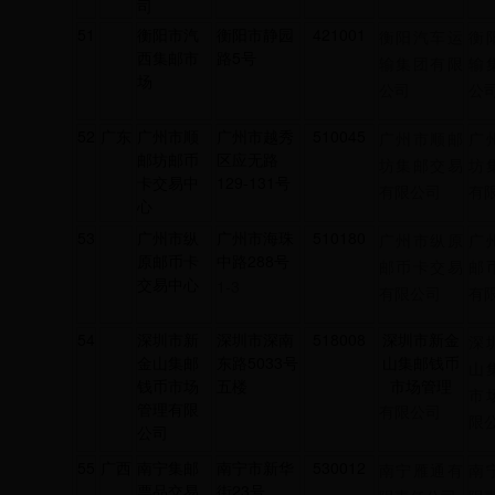
司
51
衡阳市汽
衡阳市静园
421001
衡阳汽车运
衡
西集邮市
路5号
输集团有限
输
场
公司
公
52
广东
广州市顺
广州市越秀
510045
广州市顺邮
广
邮坊邮币
区应无路
坊集邮交易
坊
卡交易中
129-131号
有限公司
有
心
53
广州市纵
广州市海珠
510180
广州市纵原
广
原邮币卡
中路288号
邮币卡交易
邮
交易中心
1-3
有限公司
有
54
深圳市新
深圳市深南
518008
深圳市新金
深
金山集邮
东路5033号
山集邮钱币
山
钱币市场
五楼
市场管理
市
管理有限
有限公司
限
公司
55
广西
南宁集邮
南宁市新华
530012
南宁雁通有
南
票品交易
街23号