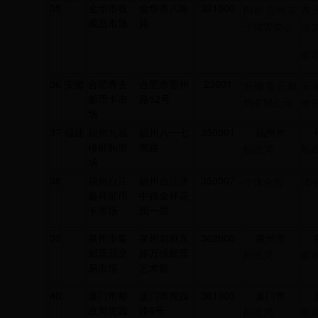
35
金华市收
金华市八咏
321000
邮联公司古
古
藏品市场
路
子城管委会
会
邮
36
安徽
合肥青去
合肥市宿州
23001
安徽青云服
安
邮币卡市
路52号
饰有限公司
饰
场
37
福建
福州九福
福州八一七
350001
福州市
楼邮购市
南路
邮政局
邮
场
38
福州台江
福州台江洋
350007
个体合营
洋
鑫祥邮币
中路金祥花
卡市场
园一层
39
泉州市集
泉州刺桐东
362000
泉州市
邮票品交
路万维邮票
邮政局
邮
易市场
艺术馆
40
厦门市邮
厦门市虎园
361003
厦门市
政局虎园
路6号
邮政局
邮