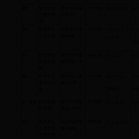
29
扬州市天
扬州市丰乐
225002
扬州双博馆
扬
宁集邮市
上街号
场
30
苏州市工
苏州市人民
215006
苏州市工人
苏
人文化宫
路43号
文化宫
文
31
苏州市石
苏州市石路
215008
苏州线厂
苏
路邮品市
南新园11号
场
32
苏州市文
苏州市人民
215006
苏州碑刻
苏
庙古玩市
路613号
博物馆
博
场
33
浙江
杭州收藏
杭州市湖墅
310005
百大集团
百
品市场
南路103号
34
温州市工
温州市府学
325000
工人文化宫
文
人文化宫
巷128号
集邮市场