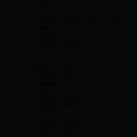
艺品交易
泽大街248
市场
号)
11
太原钢业
太原市并州
030012
太原钢业
钢雁旅游
路93号
公司
公
商品市场
12
太原收藏
太原文庙巷
030001
太原收藏协
品市场
24号
会文庙街道
办事处
13
内蒙
呼和浩特
呼和浩特市
010028
个人
古
高赛罕区
赛罕区永光
邮
锡林南路
巷
国花邮社
14
辽宁
沈阳市博
沈阳平和区
110001
沈阳市博广
广艺术收
中山路7号
大
艺术收藏品
藏品经销
经销中心
中心
15
沈阳市盛
沈阳市沈洒
盛京旅游文
京邮币卡
区正阳街
旅
化实业有限