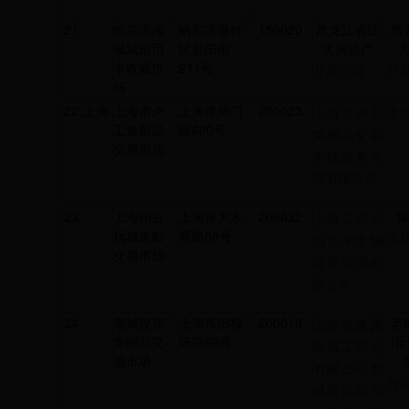
21
哈尔滨海
哈尔滨道外
150020
黑龙江省江
黑
城城邮币
区景阳街
大房地产
卡收藏市
211号
开发公司
开
场
22
上海
上海市卢
上海市局门
200023
上海市卢工
市
工集邮品
路600号
集邮品交易
交易市场
市场经营管
理有限公司
23
上海州古
上海市大木
200032
上海云州古
玩城集邮
桥路88号
市
玩艺术市场
交易市场
经营管理有
限公司
24
老城隍庙
上海市旧校
200010
老
上海市豫园
集邮品交
场路69号
币
商城工艺品
易市场
有限公司老
分
城隍庙邮币