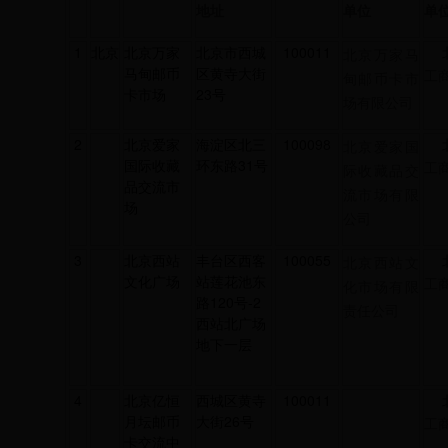
地址
单位
单
1
北京
北京万家
北京市西城
100011
北京万家马
马甸邮币
区黄寺大街
工
甸邮币卡市
卡市场
23号
场有限公司
2
北京爱家
海淀区北三
100098
北京爱家国
国际收藏
环东路31号
工
际收藏品交
品交流市
流市场有限
场
公司
3
北京西站
丰台区西客
100055
北京西站文
文化广场
站莲花池东
工
化市场有限
路120号-2
责任公司
西站北广场
地下一层
4
北京亿恒
西城区黄寺
100011
月坛邮币
大街26号
工
卡交流中