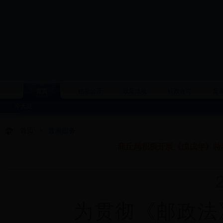
首页
信息公开
政策法规
行政许可
普
今天是
首页
>
普遍服务
商丘局积极开展《戊戌年》特
20
为贯彻《邮政法