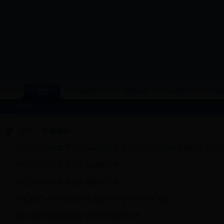
首页
信息公开
政策法规
行政许可
普
今天是
首页
>
普遍服务
商丘局坚持问题导向保持高压态势夯实农村地区邮政普遍服务监管
商丘局多措并举推进普遍服务工作
商丘局多措并举推进普遍服务工作
商丘局进一步强化邮政普遍服务两项行政审批系统
商丘局完成邮政特邀社会监督员调整工作