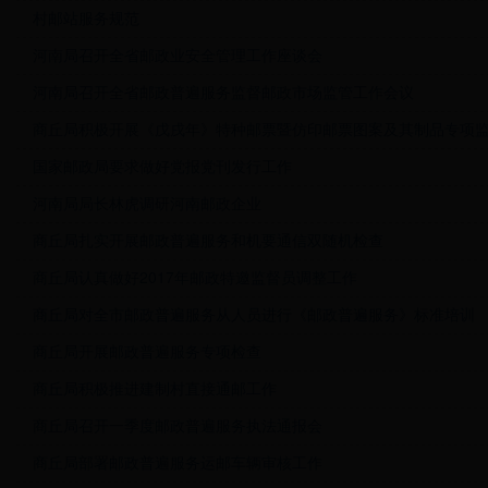
村邮站服务规范
河南局召开全省邮政业安全管理工作座谈会
河南局召开全省邮政普遍服务监督邮政市场监管工作会议
商丘局积极开展《戊戌年》特种邮票暨仿印邮票图案及其制品专项
国家邮政局要求做好党报党刊发行工作
河南局局长林虎调研河南邮政企业
商丘局扎实开展邮政普遍服务和机要通信双随机检查
商丘局认真做好2017年邮政特邀监督员调整工作
商丘局对全市邮政普遍服务从人员进行《邮政普遍服务》标准培训
商丘局开展邮政普遍服务专项检查
商丘局积极推进建制村直接通邮工作
商丘局召开一季度邮政普遍服务执法通报会
商丘局部署邮政普遍服务运邮车辆审核工作