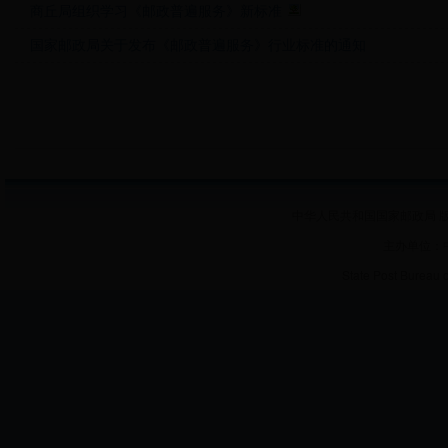
商丘局组织学习《邮政普遍服务》新标准
国家邮政局关于发布《邮政普遍服务》行业标准的通知
中华人民共和国国家邮政局 版
主办单位：
State Post Bureau 