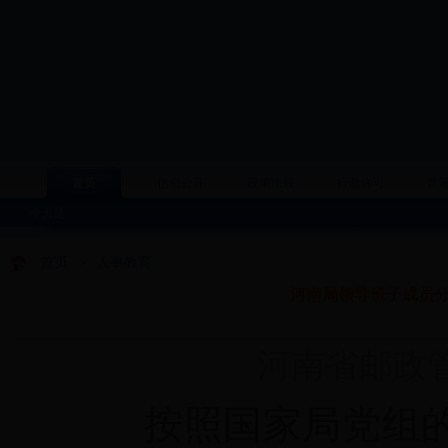
首页
信息公开
政策法规
行政许可
普
今天是
首页
>
人事教育
河南局领导班子成员分
河南省邮政管理
按照
国家局党组