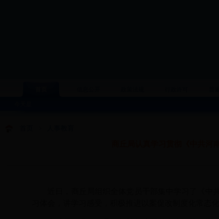
首页
信息公开
政策法规
行政许可
普
今天是
首页
>
人事教育
商丘局认真学习贯彻《中共河
近日
，
商丘
局
组织全体党员干部集中学习了
《
中
习体会，讲学习感受，积极推进以案促改制度化常态