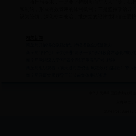
商丘局要求，一是要坚持制度面前人人平等，执
和制约，形成有效管用的体制机制；三是坚持政治导
设为统领，深化标本兼治，维护党的纪律性和信任爱
相关新闻
商丘局开展谈心谈话活动 持续增强全局凝聚力
商丘局“四个抓”全力推进“两学一做”学习教育常态化制度
商丘局党组深入学习“四个意识”重温“赶考”精神
商丘局组织观看《瞒天过海套资金 疯狂敛财陷囹圄》警示
商丘局开展党员领导干部节前集体廉洁谈话
中华人民共和国国家邮政局 版
主办单位：
State Post Bureau 