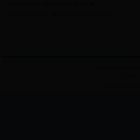
商丘局组织学习《邮政普遍服务》新标准
国家邮政局关于发布《邮政普遍服务》行业标准的通知
中华人民共和国国家邮政局 版
主办单位：
State Post Bureau 