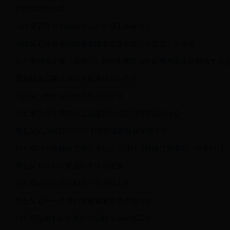
村邮站服务规范
河南局召开全省邮政业安全管理工作座谈会
河南局召开全省邮政普遍服务监督邮政市场监管工作会议
商丘局积极开展《戊戌年》特种邮票暨仿印邮票图案及其制品专项
国家邮政局要求做好党报党刊发行工作
河南局局长林虎调研河南邮政企业
商丘局扎实开展邮政普遍服务和机要通信双随机检查
商丘局认真做好2017年邮政特邀监督员调整工作
商丘局对全市邮政普遍服务从人员进行《邮政普遍服务》标准培训
商丘局开展邮政普遍服务专项检查
商丘局积极推进建制村直接通邮工作
商丘局召开一季度邮政普遍服务执法通报会
商丘局部署邮政普遍服务运邮车辆审核工作