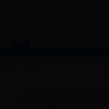
首页
信息公开
政策法规
行政许可
普
今天是
首页
>
信息公告
据商丘市气象台发布消息，自
2018年6月25日至
暴大风等强对流天气
。