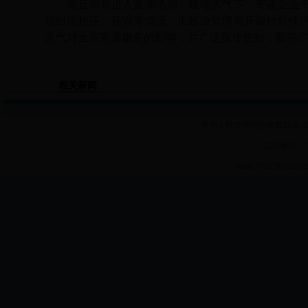
商丘市将进入夏季汛期，
极端天气下，寄递企业
能出现积压、延误等情况。市邮政管理局
开展针对性
天气对全市寄递服务的影响
，并广泛宣传告知，取得
相关新闻
中华人民共和国国家邮政局 版
主办单位：
State Post Bureau 