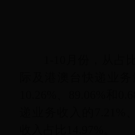
1-
10月份，从占
际及港澳台快递业务
10.26
%
、
89.06
%
和
0.
6
递业务收入的
7.21
%
收入占比
14.
97
%
。