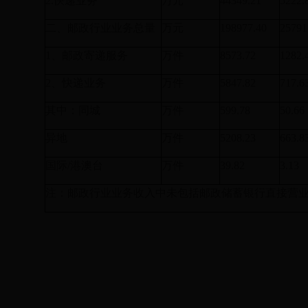
2.
快递业务
万元
44349.21
5222.
二、邮政行业业务总量
万元
198977.40
25791
1
、邮政寄递服务
万件
8573.72
1282.
2
、快递业务
万件
5847.82
717.6
其中：同城
万件
599.78
50.66
异地
万件
5208.23
663.8
国际
/
港澳台
万件
39.82
3.13
注：邮政行业业务收入中未包括邮政储蓄银行直接营