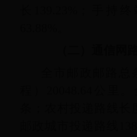
长139.23
%
；手持终
63.88
%
。
（二）通信网
全市邮政邮路总
程）20048.64公
条；农村投递路线长度
邮政城市投递路线
1
3