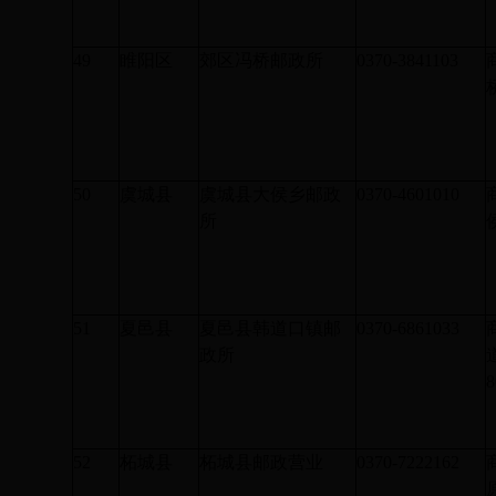
49
睢阳区
郊区冯桥邮政所
0370-3841103
50
虞城县
虞城县大侯乡邮政
0370-4601010
所
51
夏邑县
夏邑县韩道口镇邮
0370-6861033
政所
8
52
柘城县
柘城县邮政营业
0370-7222162