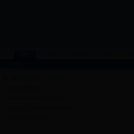
首页
信息公开
政策法规
行政许可
普
今天是
首页
>
机构简介
>
主要职责
365bet足球比职责
365bet足球比办公室工作职责
普遍服务（机要通信）科主要职责
市场监管科主要职责