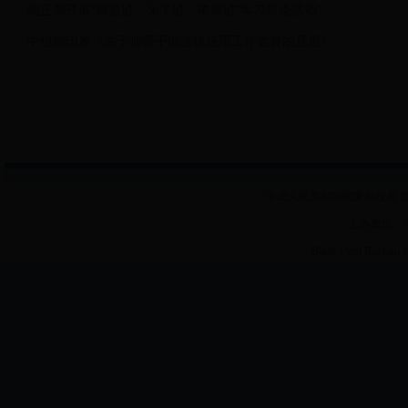
商丘局开展“我是谁、为了谁、依靠谁”学习讨论活动”
中组部印发《关于加强干部选拔任用工作监督的意见》
中华人民共和国国家邮政局 版
主办单位：
State Post Bureau 