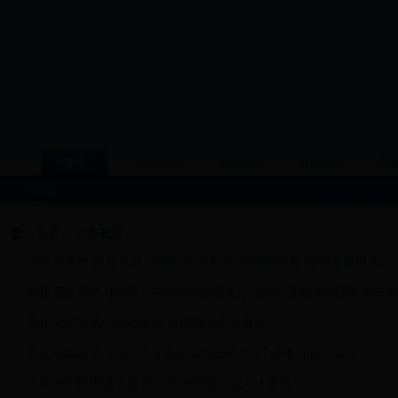
首页
信息公开
政策法规
行政许可
普
今天是
首页
>
人事教育
商丘局参加“商丘学习大讲堂”市直机关“河南塞罕坝”精神专题报告会
商丘局认真学习贯彻《中共河南省委关于推进以案促改制度化常态
商丘局开展谈心谈话活动 持续增强全局凝聚力
商丘局组织学习《共产党员必须知道的100个基本知识》读本
河南局积极搭建平台 推动全省邮政行业人才建设