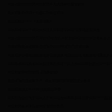
河南省邮政管理局举办党的十九大精神专题培训班
商丘局集中学习十九届二中全会精神
商丘局组织学习《清廉锦囊》
河南局领导班子成员分别深入市局督导2017年度民主生活会
河南省邮政管理局召开2017年度机关党支部书记述职评议考核会议
河南局开展全省邮政管理系统2017年度部门决算培训
河南局举办养老保险参保登记培训班 全面启动全省邮政管理系统养
马军胜参加河南省邮政管理系统领导干部大会时强调 把思想统一到十九
商丘局集中组织学习《清廉锦囊》
重温淮海战役光辉岁月--商丘局组织开展爱国主义教育
商丘局改进工作作风 强化履职尽责
国务院办公厅关于转发人力资源社会保障部 国家公务员局“十三五”行政
商丘局局长李涛当选商丘市政协委员