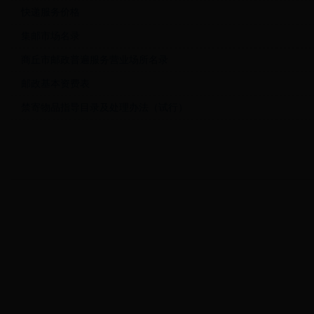
快递服务价格
集邮市场名录
商丘市邮政普遍服务营业场所名录
邮政基本资费表
禁寄物品指导目录及处理办法（试行）