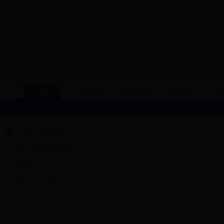
首页
信息公开
政策法规
行政许可
普
今天是
首页
>
便民服务
商丘市邮政普遍服务营业场所名录
快递企业名录
邮政基本资费表
全国邮政编码
河南省用品用具生产企业情况表