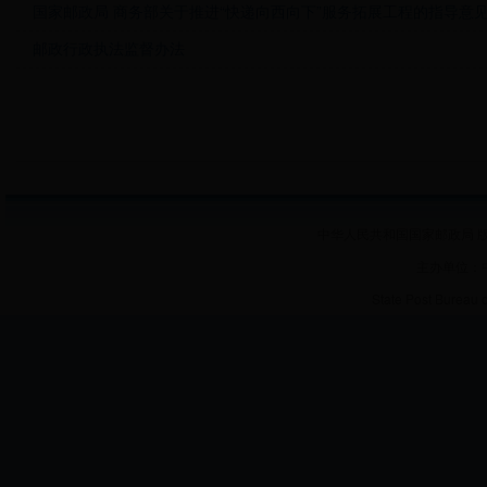
国家邮政局 商务部关于推进“快递向西向下”服务拓展工程的指导意
邮政行政执法监督办法
中华人民共和国国家邮政局 版
主办单位：
State Post Bureau 