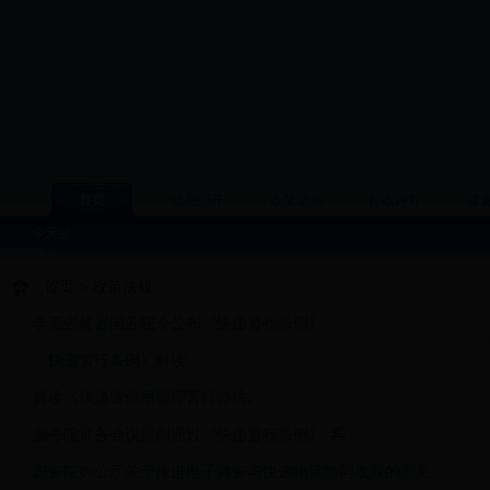
首页
信息公开
政策法规
行政许可
普
今天是
首页
>
政策法规
李克强签署国务院令公布《快递暂行条例》
《快递暂行条例》解读
解读《快递业信用管理暂行办法》
国务院常务会议原则通过《快递暂行条例》
国务院办公厅关于推进电子商务与快递物流协同发展的意见