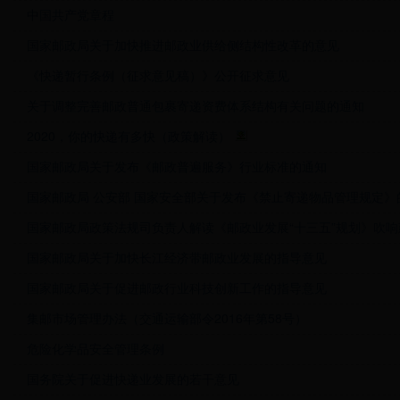
中国共产党章程
国家邮政局关于加快推进邮政业供给侧结构性改革的意见
《快递暂行条例（征求意见稿）》公开征求意见
关于调整完善邮政普通包裹寄递资费体系结构有关问题的通知
2020，你的快递有多快（政策解读）
国家邮政局关于发布《邮政普遍服务》行业标准的通知
国家邮政局 公安部 国家安全部关于发布《禁止寄递物品管理规定》
国家邮政局政策法规司负责人解读《邮政业发展“十三五”规划》吹响建
国家邮政局关于加快长江经济带邮政业发展的指导意见
国家邮政局关于促进邮政行业科技创新工作的指导意见
集邮市场管理办法（交通运输部令2016年第58号）
危险化学品安全管理条例
国务院关于促进快递业发展的若干意见