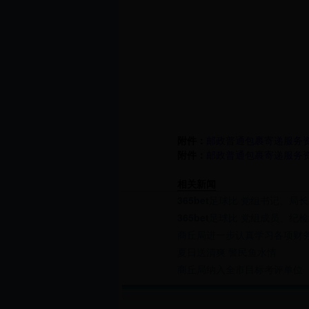
附件：
邮政普通包裹寄递服务资费
附件：
邮政普通包裹寄递服务资费
相关新闻
365bet足球比 党组书记、局长
365bet足球比 党组成员、纪
商丘局进一步认真学习各项财
夏日送清爽 警民鱼水情
商丘局纳入全市目标考评单位