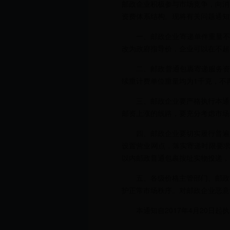
邮政企业积极参与市场竞争，向消
资费体系结构。现将有关问题通知
一、邮政企业寄递单件重量不超过
改为政府指导价，企业可以在不超
二、邮政普通包裹寄递服务资费
续重计费单位重量均为1千克，不
三、邮政企业要严格执行本通知
邮资上涨的线路，要充分考虑市场
四、邮政企业要切实履行普遍服务义
设置营业网点，落实寄递时限要求
以内邮政普通包裹按址实物投递，
五、各级价格主管部门、邮政管
护正常市场秩序。对邮政企业恶意
本通知自2017年4月20日起