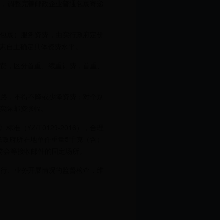
则，调整完善邮政企业普通包裹寄递
通包裹）服务资费，由实行政府定价
素自主确定具体资费水平。
费，区分首重、续重计费，首重、
。
路，不得不降或少降资费；对个别
实际邮资涨幅。
YZ/T0129-2016），合理
民政府所在地单件重量5千克（含）
委会等接收邮件的固定场所。
行、业务开展情况的监督检查，维