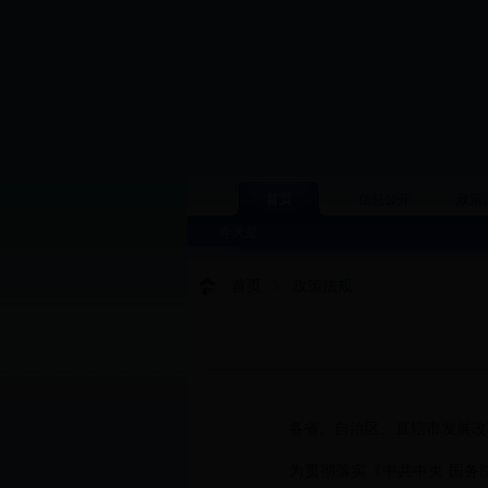
首页
信息公开
政策
今天是
首页
>
政策法规
各省、自治区、直辖市发展改革
为贯彻落实《中共中央 国务院关