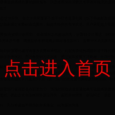
费者提供质优价廉的邮政服务，决定按照保持资费总水平基本稳定的原
如下：
10千克、每立方分米重量不低于167克普通包裹（以下简称邮政普
过国家规定资费标准范围内，根据市场供求竞争状况、用户承受能力等因
按照省级行政区划、省会城市之间邮运距离，设置31个计费区、6档资
再另收挂号费。调整后的各档资费上限标准见附件1，资费分区表见附件2
邮政普通包裹寄递服务资费标准规定。对因资费结构调整邮资下降的线
供求竞争状况、用户承受能力等因素，通过采取资费下浮措施，合理控制
点击进入首页
务，不断优化服务流程，提升服务质量。严格执行《邮政普遍服务》标准（
，推行包裹实物投递，实现县级以上城区所有邮政普通包裹以及乡镇人
乡镇其他地区单件重量5千克（含）以内邮政普通包裹投递到村邮站、村
理部门要按照各自职责分工，加强对邮政企业普通包裹寄递服务资费执
竞销、扰乱正常市场秩序等违法行为，及时开展调查，依法纠正、查处。
执行。凡与本通知不相符的有关规定，以本通知为准。