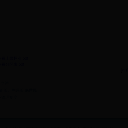
上限标准.pdf
分区表.pdf
[
打
 李涛
检组长、副局长 底世民
务管理制度