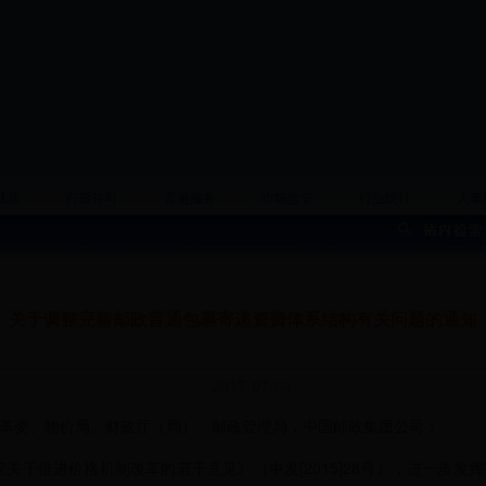
法规
行政许可
普遍服务
市场监管
行业统计
人事
关于调整完善邮政普通包裹寄递资费体系结构有关问题的通知
2017-07-04
委、物价局、财政厅（局）、邮政管理局，中国邮政集团公司：
于推进价格机制改革的若干意见》（中发[2015]28号），进一步发